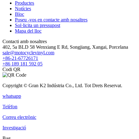
Productes
Notícies
Bloc
Poseu -vos en contacte amb nosaltres
Sol·licita un pressupost
Mapa del lloc
Contacti amb nosaltres
402, 5a BLD 58 Wenxiang E Rd, Songjiang, Xangai, Porcelana
sale@motocyclevinyl.com
+86-21-67726171
+86 189 181 592 05
Codi QR
Copyright © Gran K2 Indústria Co., Ltd. Tot Drets Reservat.
whatsapp
Telèfon
Correu electrònic
Investigació
Bag