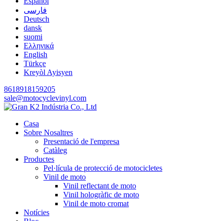
Español
فارسی
Deutsch
dansk
suomi
Ελληνικά
English
Türkçe
Kreyòl Ayisyen
8618918159205
sale@motocyclevinyl.com
Casa
Sobre Nosaltres
Presentació de l'empresa
Catàleg
Productes
Pel·lícula de protecció de motocicletes
Vinil de moto
Vinil reflectant de moto
Vinil hologràfic de moto
Vinil de moto cromat
Notícies