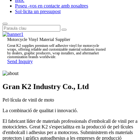
Bloc
Poseu -vos en contacte amb nosaltres
Sol·licita un pressupost
Motorcycle Vinyl Material Supplier
Great K2 supplies premium self adhesive vinyl for motorcycle
wraps, offering reliable and customizable material solutions trusted
by dealers, graphic producers, wrap installers, and aftermarket
customization brands worldwide.
Send Inquiry
Gran K2 Industry Co., Ltd
Pel·lícula de vinil de moto
La combinació de qualitat i innovació.
El fabricant líder de materials professionals d'embolcall de vinil per a
motocicletes. Great K2 s'especialitza en la producció de pel·lícules
d'embolcall i adhesius per a motocross. Subministrem els materials
protectors i gràfics autoadhesius a les empreses de producció