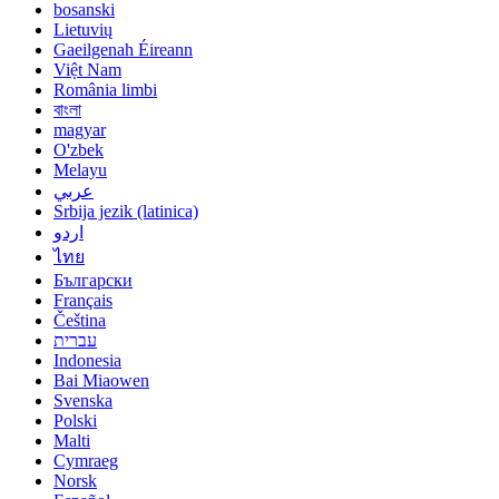
bosanski
Lietuvių
Gaeilgenah Éireann
Việt Nam
România limbi
বাংলা
magyar
O'zbek
Melayu
عربي
Srbija jezik (latinica)
اردو
ไทย
Български
Français
Čeština
עברית
Indonesia
Bai Miaowen
Svenska
Polski
Malti
Cymraeg
Norsk