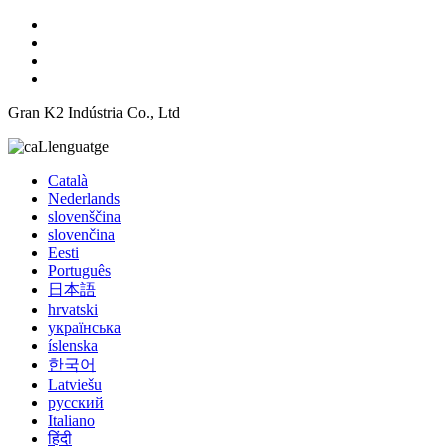
Gran K2 Indústria Co., Ltd
Llenguatge
Català
Nederlands
slovenščina
slovenčina
Eesti
Português
日本語
hrvatski
українська
íslenska
한국어
Latviešu
русский
Italiano
हिंदी